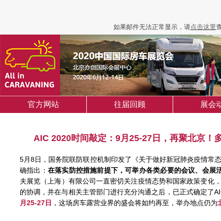
如果邮件无法正常显示，请
点击这里
官方网站
往届回顾
展会
AIC 2020时间敲定：9月25-27日，再聚北
5月8日，国务院联防联控机制印发了《关于做好新冠肺炎疫情常
确指出：
在落实防控措施前提下，可举办各类必要的会议、会展
夫展览（上海）有限公司一直密切关注疫情态势和国家政策变化
的协调，并在与相关主管部门进行充分沟通之后，已正式确定了AIC
月25-27日
，这场房车露营业界的盛会将如约再至，举办地点仍为